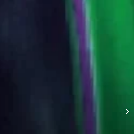
io
ical