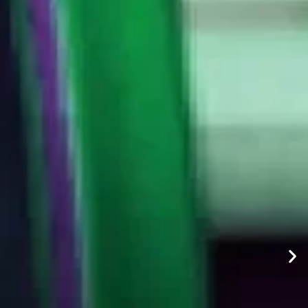
io
ical