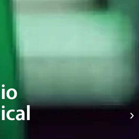
io
ical